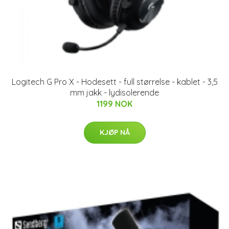
Logitech G Pro X - Hodesett - full størrelse - kablet - 3,5
mm jakk - lydisolerende
1199 NOK
KJØP NÅ