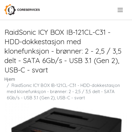
.
RaidSonic ICY BOX IB-121CL-C31 -
HDD-dokkestasjon med
klonefunksjon - brønner: 2 - 2,5 / 3,5
delt - SATA 6Gb/s - USB 3.1 (Gen 2),
USB-C - svart
Hjem
RaidSonic ICY BOX IB-121CL-C31 - HDD-dokkestasjon
med klonefunksjon - brønner: 2 - 2,5 / 3,5 delt - SATA
6Gb/s - USB 3.1 (Gen 2), USB-C - svart