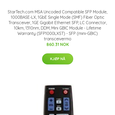
StarTech.com MSA Uncoded Compatible SFP Module,
1000BASE-LX, 1GbE Single Mode (SMF) Fiber Optic
Transceiver, 1GE Gigabit Ethernet SFP, LC Connector,
10km, 1310nm, DDM, Mini GBIC Module - Lifetime
Warranty (SFP1000LXST) - SFP (mini-GBIC)
transceivermo
860.31 NOK
KJØP NÅ