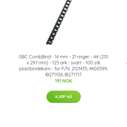
GBC CombBind - 14 mm - 21 ringer - A4 (210
x 297 mm) - 125 ark - svart - 100 stk
plastbindekam - for P/N: 2101435, 4400399,
IB271106, IB271717
191 NOK
KJØP NÅ