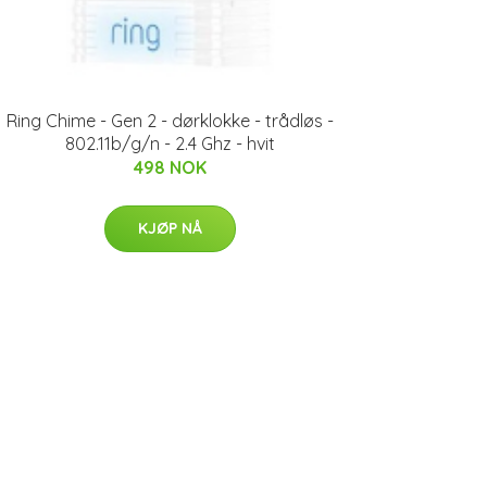
Ring Chime - Gen 2 - dørklokke - trådløs -
802.11b/g/n - 2.4 Ghz - hvit
498 NOK
KJØP NÅ