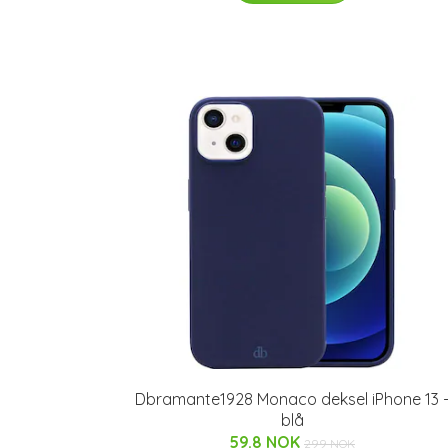
Dbramante1928 Monaco deksel iPhone 13 
blå
59.8 NOK
299 NOK