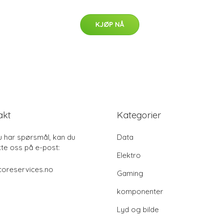
KJØP NÅ
akt
Kategorier
u har spørsmål, kan du
Data
te oss på e-post:
Elektro
coreservices.no
Gaming
komponenter
Lyd og bilde