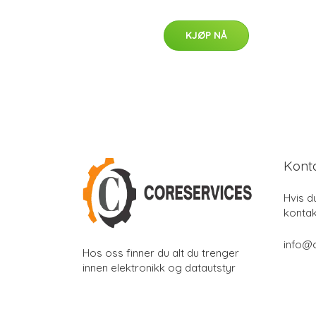
KJØP NÅ
Kont
Hvis d
kontak
info@
Hos oss finner du alt du trenger
innen elektronikk og datautstyr