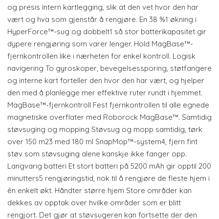
og presis intern kartlegging, slik at den vet hvor den har
vært og hva som gjenstår å rengjøre. En 38 %1 økning i
HyperForce™-sug og dobbelt1 så stor batterikapasitet gir
dypere rengjøring som varer lenger. Hold MagBase™-
fjernkontrollen like i nærheten for enkel kontroll. Logisk
navigering To gyroskoper, bevegelsessporing, støtfangere
og interne kart forteller den hvor den har vært, og hjelper
den med å planlegge mer effektive ruter rundt i hjemmet.
MagBase™-fjernkontroll Fest fjernkontrollen til alle egnede
magnetiske overflater med Roborock MagBase™. Samtidig
støvsuging og mopping Støvsug og mopp samtidig, tørk
over 150 m23 med 180 ml SnapMop™-system4, fjern fint
støv som støvsuging alene kanskje ikke fanger opp.
Langvarig batteri Et stort batteri på 5200 mAh gir opptil 200
minutters5 rengjøringstid, nok til å rengjøre de fleste hjem i
én enkelt økt. Håndter større hjem Store områder kan
dekkes av opptak over hvilke områder som er blitt
rengjort. Det gjør at støvsugeren kan fortsette der den