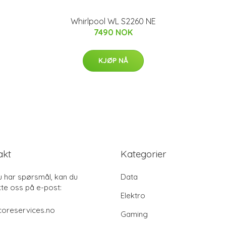
Whirlpool WL S2260 NE
7490 NOK
KJØP NÅ
akt
Kategorier
u har spørsmål, kan du
Data
te oss på e-post:
Elektro
coreservices.no
Gaming