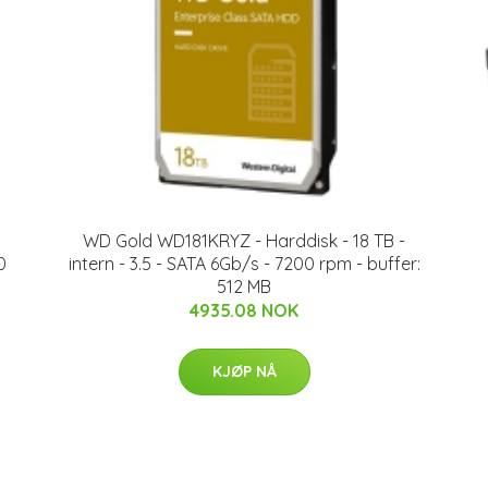
WD Gold WD181KRYZ - Harddisk - 18 TB -
0
intern - 3.5 - SATA 6Gb/s - 7200 rpm - buffer:
512 MB
4935.08 NOK
KJØP NÅ