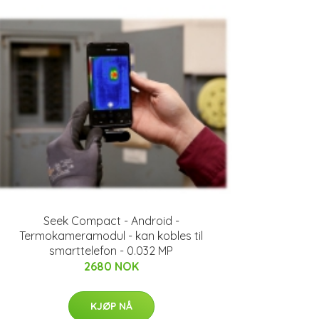
Seek Compact - Android -
Termokameramodul - kan kobles til
smarttelefon - 0.032 MP
2680 NOK
KJØP NÅ