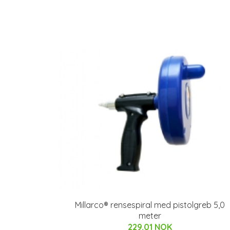
Millarco® rensespiral med pistolgreb 5,0
meter
229.01 NOK