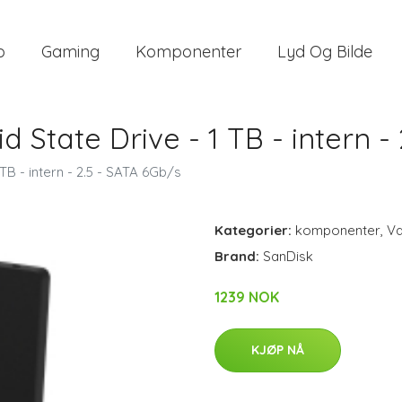
o
Gaming
Komponenter
Lyd Og Bilde
id State Drive - 1 TB - intern 
 TB - intern - 2.5 - SATA 6Gb/s
Kategorier:
komponenter
,
V
Brand:
SanDisk
1239 NOK
KJØP NÅ