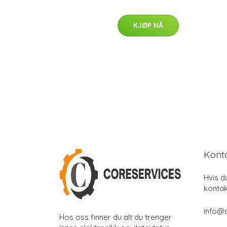
KJØP NÅ
Kont
Hvis d
kontak
info@
Hos oss finner du alt du trenger