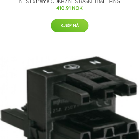
NILS Extreme ODKR2 NILS BASKETBALL RING
410.91 NOK
KJØP NÅ