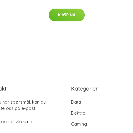
KJØP NÅ
akt
Kategorier
u har spørsmål, kan du
Data
te oss på e-post:
Elektro
coreservices.no
Gaming