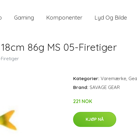
o
Gaming
Komponenter
Lyd Og Bilde
 18cm 86g MS 05-Firetiger
Firetiger
Kategorier:
Varemærke
,
Gea
Brand:
SAVAGE GEAR
221 NOK
KJØP NÅ