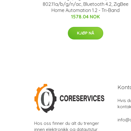
802.11a/b/g/n/ac, Bluetooth 4.2, ZigBee
Home Automation 1.2 - Tri-Band
1578.04 NOK
KJØP NÅ
Kont
Hvis d
kontak
info@
Hos oss finner du alt du trenger
innen elektronikk og datautstyr