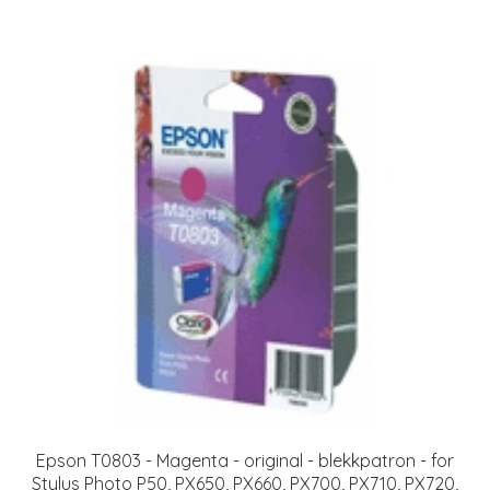
Epson T0803 - Magenta - original - blekkpatron - for
Stylus Photo P50, PX650, PX660, PX700, PX710, PX720,