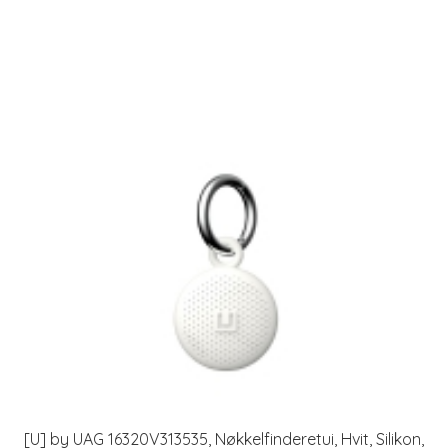
[U] by UAG 16320V313535, Nøkkelfinderetui, Hvit, Silikon,