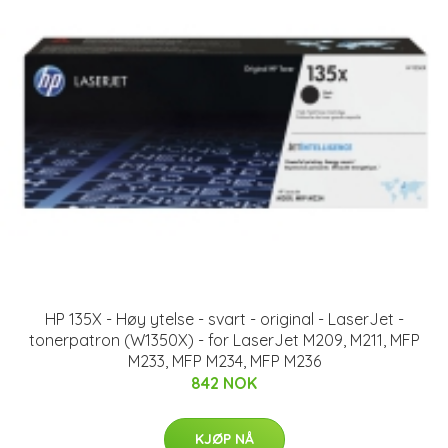
HP 135X - Høy ytelse - svart - original - LaserJet -
tonerpatron (W1350X) - for LaserJet M209, M211, MFP
M233, MFP M234, MFP M236
842 NOK
KJØP NÅ