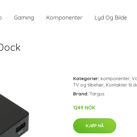
o
Gaming
Komponenter
Lyd Og Bilde
 Dock
Kategorier:
komponenter
,
V
TV og tilbehør
,
Kontakter til d
Brand:
Targus
1249 NOK
KJØP NÅ