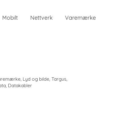
Mobilt
Nettverk
Varemærke
aremærke
,
Lyd og bilde
,
Targus
,
ata
,
Datakabler