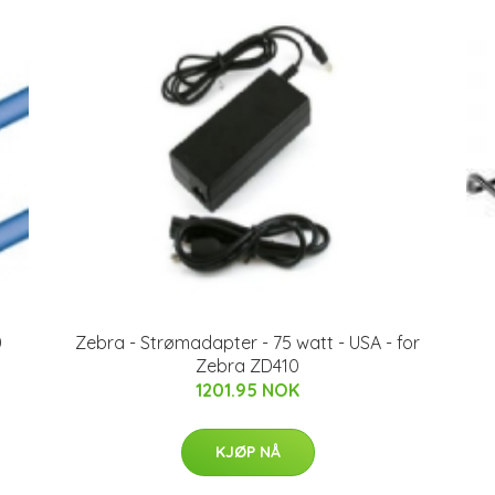
0
Zebra - Strømadapter - 75 watt - USA - for
Zebra ZD410
1201.95 NOK
KJØP NÅ