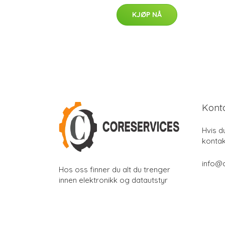
KJØP NÅ
Kont
Hvis d
kontak
info@
Hos oss finner du alt du trenger
innen elektronikk og datautstyr