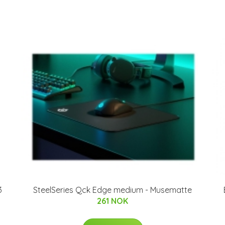
3
SteelSeries Qck Edge medium - Musematte
261 NOK