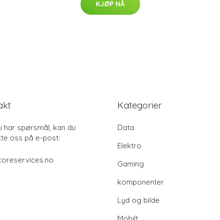
KJØP NÅ
akt
Kategorier
u har spørsmål, kan du
Data
te oss på e-post:
Elektro
coreservices.no
Gaming
komponenter
Lyd og bilde
Mobilt