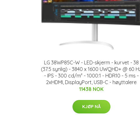
LG 38WP85C-W - LED-skjerm - kurvet - 38
(37.5 synlig) - 3840 x 1600 UWQHD+ @ 60 H
- IPS - 300 cd/m² - 1000:1 - HDR10 - 5 ms -
2xHDMI, DisplayPort, USB-C - høyttalere
11438 NOK
KJØP NÅ