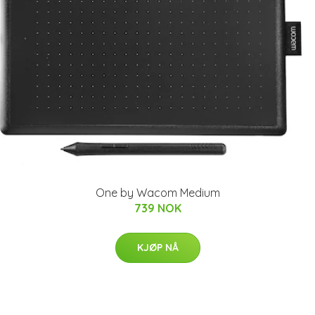
One by Wacom Medium
739 NOK
KJØP NÅ