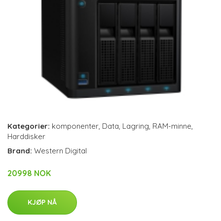
Kategorier:
komponenter
,
Data
,
Lagring
,
RAM-minne
,
Harddisker
Brand:
Western Digital
20998 NOK
KJØP NÅ