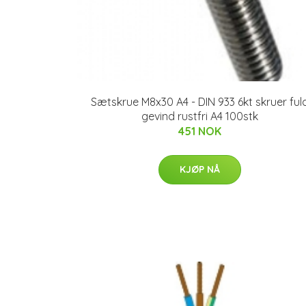
Sætskrue M8x30 A4 - DIN 933 6kt skruer ful
gevind rustfri A4 100stk
451 NOK
KJØP NÅ