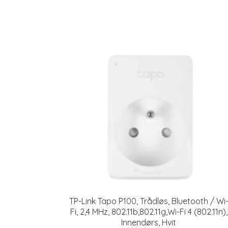
TP-Link Tapo P100, Trådløs, Bluetooth / Wi
Fi, 2,4 MHz, 802.11b,802.11g,Wi-Fi 4 (802.11n),
Innendørs, Hvit