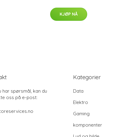
KJØP NÅ
akt
Kategorier
u har spørsmål, kan du
Data
te oss på e-post:
Elektro
coreservices.no
Gaming
komponenter
Lyd og bilde