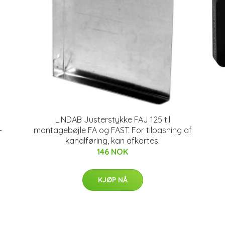
LINDAB Justerstykke FAJ 125 til
-
montagebøjle FA og FAST. For tilpasning af
kanalføring, kan afkortes.
146 NOK
KJØP NÅ