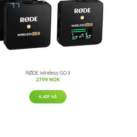
RØDE Wireless GO II
2799 NOK
KJØP NÅ