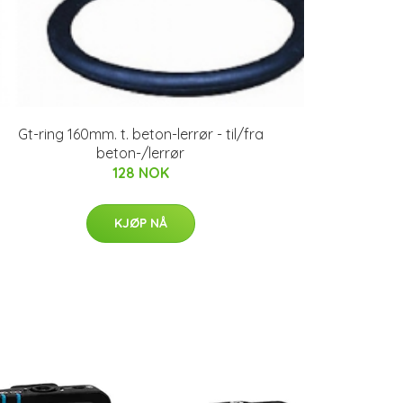
Gt-ring 160mm. t. beton-lerrør - til/fra
beton-/lerrør
128 NOK
KJØP NÅ