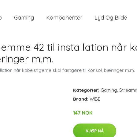
o
Gaming
Komponenter
Lyd Og Bilde
me 42 til installation når k
æringer m.m.
ation når kabelstigerne skal fastgøre til konsol, bæringer m.m.
Kategorier:
Gaming
,
Streami
Brand:
WIBE
147 NOK
KJØP NÅ