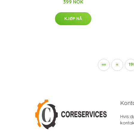
399 NOK
KJØP NÅ
««
«
19
Kont
Hvis d
kontak