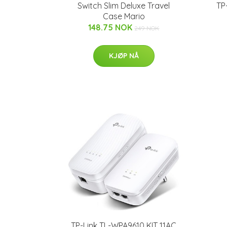
Switch Slim Deluxe Travel
TP
Case Mario
148.75 NOK
249 NOK
KJØP NÅ
TP-Link TL-WPA9610 KIT 11AC