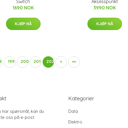
Switch
Aksesspunkt
1690 NOK
3990 NOK
KJØP NÅ
KJØP NÅ
8
199
200
201
202
»
»»
akt
Kategorier
u har spørsmål, kan du
Data
te oss på e-post:
Elektro