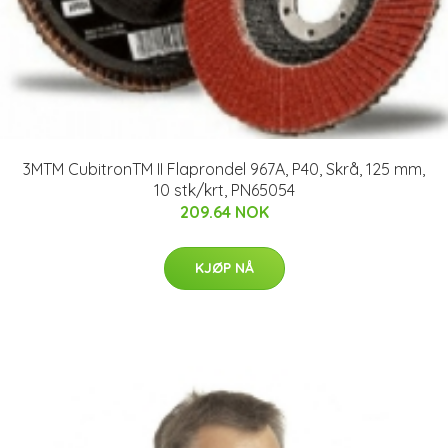
3MTM CubitronTM II Flaprondel 967A, P40, Skrå, 125 mm,
10 stk/krt, PN65054
209.64 NOK
KJØP NÅ