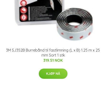
3M SJ352B Burrebånd til fastlimning (L x B) 1.25 m x 25
mm Sort 1 stk
319.51 NOK
KJØP NÅ