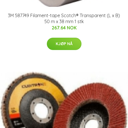
3M 587749 Filament-tape Scotch® Transparent (L x B)
50 m x 38 mm 1 stk
267.64 NOK
KJØP NÅ