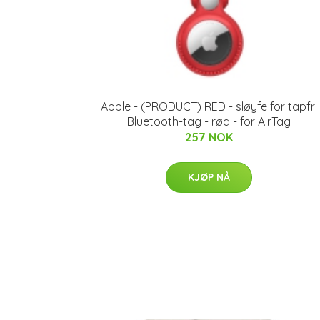
Apple - (PRODUCT) RED - sløyfe for tapfri
Bluetooth-tag - rød - for AirTag
257 NOK
KJØP NÅ