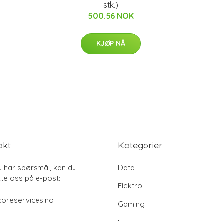
)
stk.)
500.56 NOK
KJØP NÅ
akt
Kategorier
u har spørsmål, kan du
Data
te oss på e-post:
Elektro
coreservices.no
Gaming