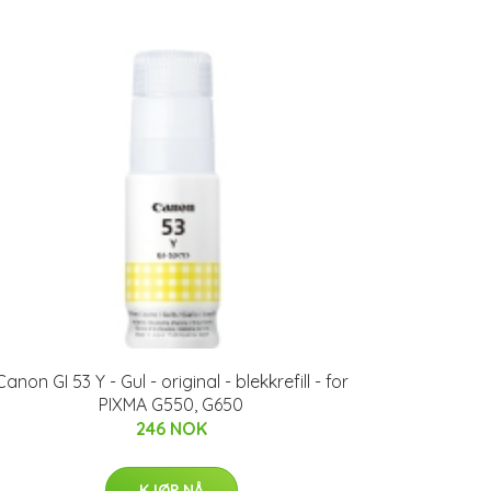
Canon GI 53 Y - Gul - original - blekkrefill - for
PIXMA G550, G650
246 NOK
KJØP NÅ