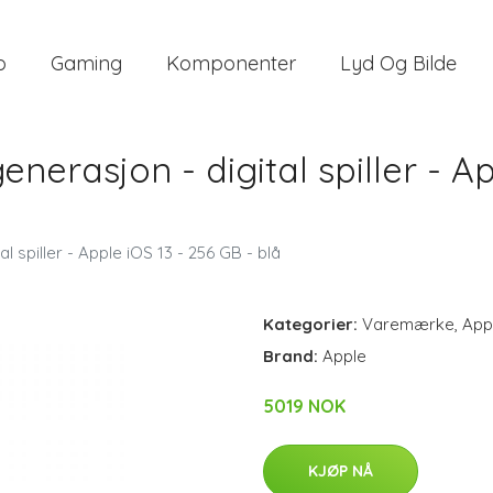
o
Gaming
Komponenter
Lyd Og Bilde
enerasjon - digital spiller - A
l spiller - Apple iOS 13 - 256 GB - blå
Kategorier:
Varemærke
,
App
Brand:
Apple
5019 NOK
KJØP NÅ