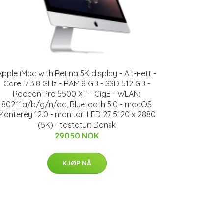
Apple iMac with Retina 5K display - Alt-i-ett -
Core i7 3.8 GHz - RAM 8 GB - SSD 512 GB -
Radeon Pro 5500 XT - GigE - WLAN:
802.11a/b/g/n/ac, Bluetooth 5.0 - macOS
Monterey 12.0 - monitor: LED 27 5120 x 2880
(5K) - tastatur: Dansk
29050 NOK
KJØP NÅ