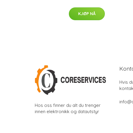
KJØP NÅ
Kont
Hvis d
kontak
info@
Hos oss finner du alt du trenger
innen elektronikk og datautstyr