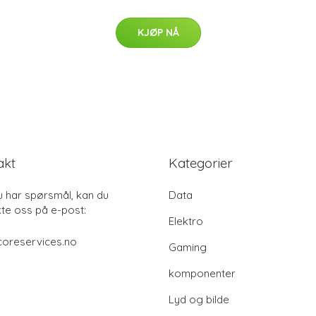
KJØP NÅ
akt
Kategorier
u har spørsmål, kan du
Data
te oss på e-post:
Elektro
coreservices.no
Gaming
komponenter
Lyd og bilde