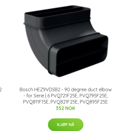
2
Bosch HEZ9VDSB2 - 90 degree duct elbow
- for Serie | 6 PVQ721F25E, PVQ795F25E,
PVQ811F15E, PVQ821F25E, PVQ895F25E
352 NOK
KJØP NÅ