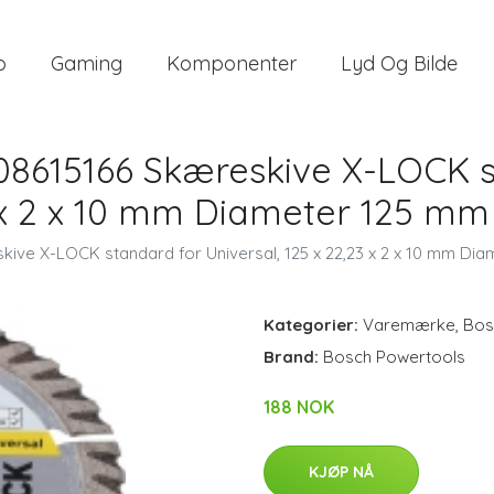
o
Gaming
Komponenter
Lyd Og Bilde
08615166 Skæreskive X-LOCK s
3 x 2 x 10 mm Diameter 125 mm 
ve X-LOCK standard for Universal, 125 x 22,23 x 2 x 10 mm Dia
Kategorier:
Varemærke
,
Bos
Brand:
Bosch Powertools
188 NOK
KJØP NÅ