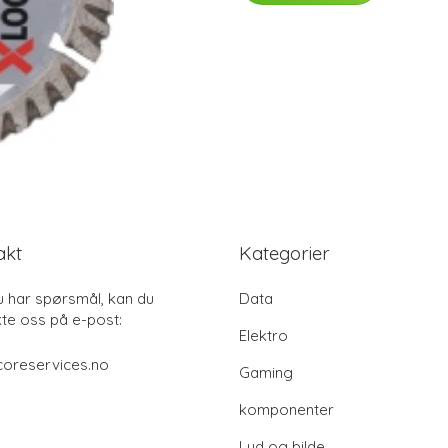
akt
Kategorier
u har spørsmål, kan du
Data
te oss på e-post:
Elektro
coreservices.no
Gaming
komponenter
Lyd og bilde