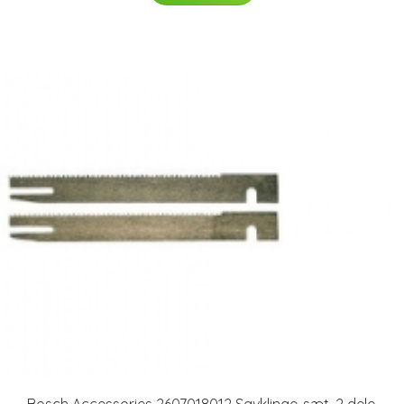
Bosch Accessories 2607018012 Savklinge-sæt, 2 dele,