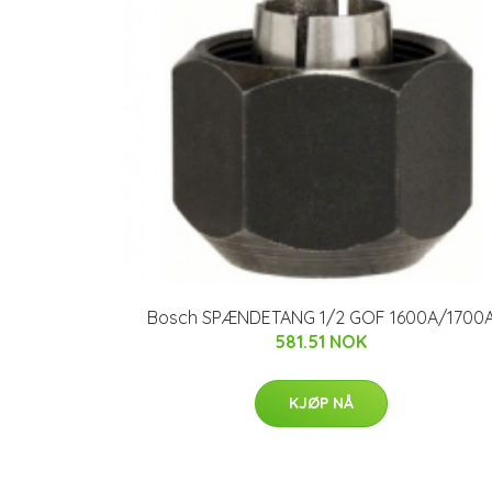
Bosch SPÆNDETANG 1/2 GOF 1600A/1700
581.51 NOK
KJØP NÅ