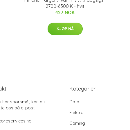
2700-6500 K - hvit
427 NOK
KJØP NÅ
akt
Kategorier
u har spørsmål, kan du
Data
te oss på e-post:
Elektro
coreservices.no
Gaming