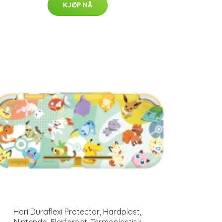
KJØP NÅ
Hori Duraflexi Protector, Hardplast,
Nintendo, Flerfarget, Termoplastisk