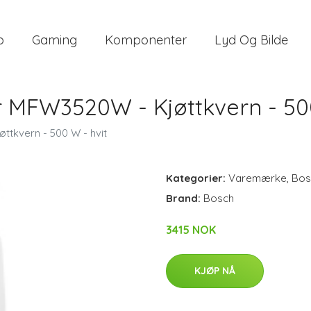
o
Gaming
Komponenter
Lyd Og Bilde
MFW3520W - Kjøttkvern - 500
kvern - 500 W - hvit
Kategorier:
Varemærke
,
Bos
Brand:
Bosch
3415 NOK
KJØP NÅ