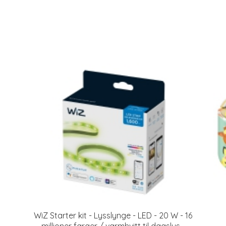
WiZ Starter kit - Lysslynge - LED - 20 W - 16
millioner farger / varmhvitt til dagslys -