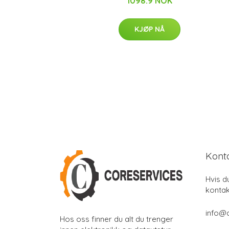
1098.9 NOK
KJØP NÅ
Kont
Hvis d
kontak
info@
Hos oss finner du alt du trenger