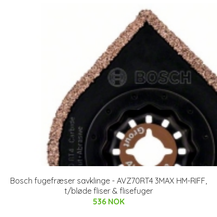
Bosch fugefræser savklinge - AVZ70RT4 3MAX HM-RIFF,
t/bløde fliser & flisefuger
536 NOK