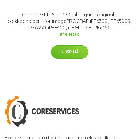
Canon PFI-106 C - 130 ml - cyan - original -
blekkbeholder - for imagePROGRAF iPF6300, IPF6300S,
iPF6350, iPF6400, iPF6400SE, IPF6450
819 NOK
KJØP NÅ
Hos oss finner du alt du trenger innen elektronikk og