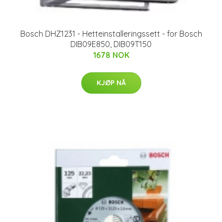
Bosch DHZ1231 - Hetteinstalleringssett - for Bosch
DIB09E850, DIB09T150
1678 NOK
KJØP NÅ