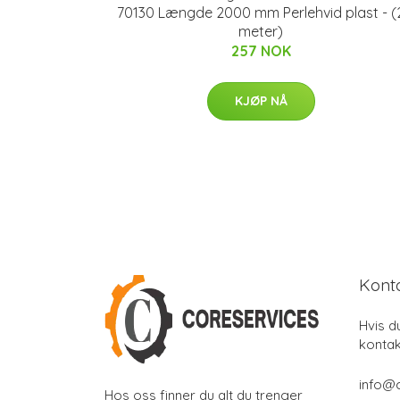
70130 Længde 2000 mm Perlehvid plast - (
meter)
257 NOK
KJØP NÅ
Kont
Hvis d
kontak
info@
Hos oss finner du alt du trenger