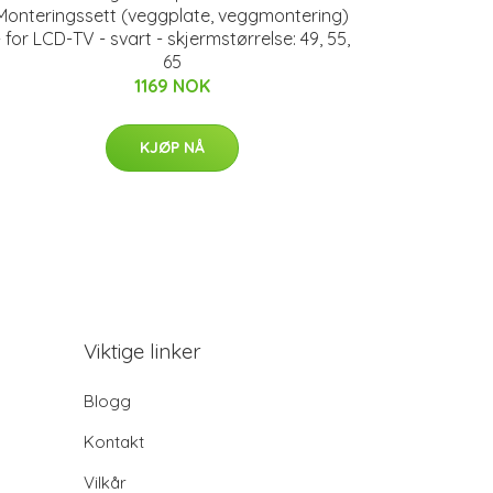
Monteringssett (veggplate, veggmontering)
- for LCD-TV - svart - skjermstørrelse: 49, 55,
65
1169 NOK
KJØP NÅ
Viktige linker
Blogg
Kontakt
Vilkår