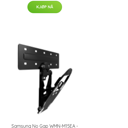
KJØP NÅ
Samsung No Gap WMN-M15EA -