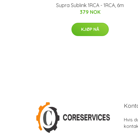
Supra Sublink 1RCA - 1RCA, 6m
379 NOK
KJØP NÅ
Kont
Hvis d
kontak