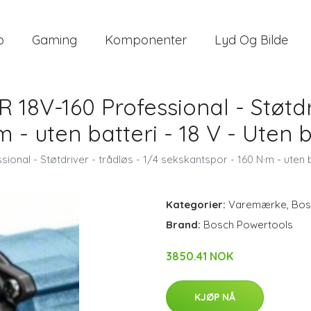
o
Gaming
Komponenter
Lyd Og Bilde
 18V-160 Professional - Støtdri
 - uten batteri - 18 V - Uten 
onal - Støtdriver - trådløs - 1/4 sekskantspor - 160 N·m - uten b
Kategorier:
Varemærke
,
Bos
Brand:
Bosch Powertools
3850.41 NOK
KJØP NÅ