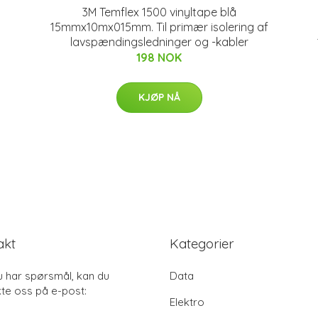
3M Temflex 1500 vinyltape blå
15mmx10mx015mm. Til primær isolering af
lavspændingsledninger og -kabler
198 NOK
KJØP NÅ
akt
Kategorier
u har spørsmål, kan du
Data
te oss på e-post:
Elektro