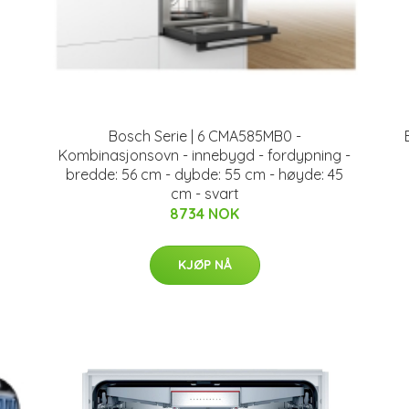
Bosch Serie | 6 CMA585MB0 -
l
Kombinasjonsovn - innebygd - fordypning -
bredde: 56 cm - dybde: 55 cm - høyde: 45
cm - svart
8734 NOK
KJØP NÅ