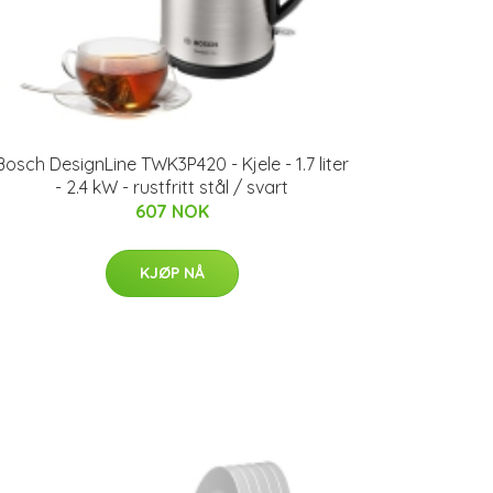
Bosch DesignLine TWK3P420 - Kjele - 1.7 liter
- 2.4 kW - rustfritt stål / svart
607 NOK
KJØP NÅ