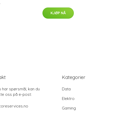
-
KJØP NÅ
akt
Kategorier
u har spørsmål, kan du
Data
te oss på e-post:
Elektro
coreservices.no
Gaming