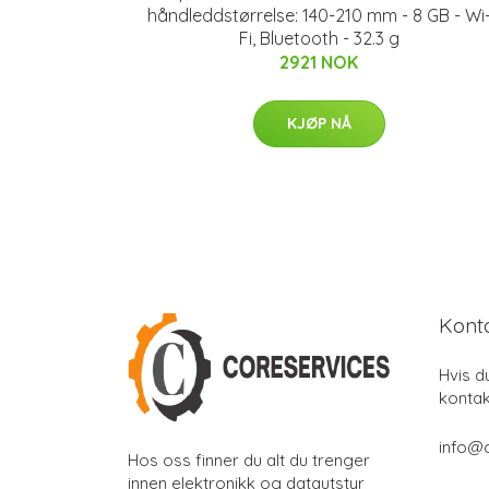
håndleddstørrelse: 140-210 mm - 8 GB - Wi
Fi, Bluetooth - 32.3 g
2921 NOK
KJØP NÅ
Kont
Hvis d
kontak
info@
Hos oss finner du alt du trenger
innen elektronikk og datautstyr