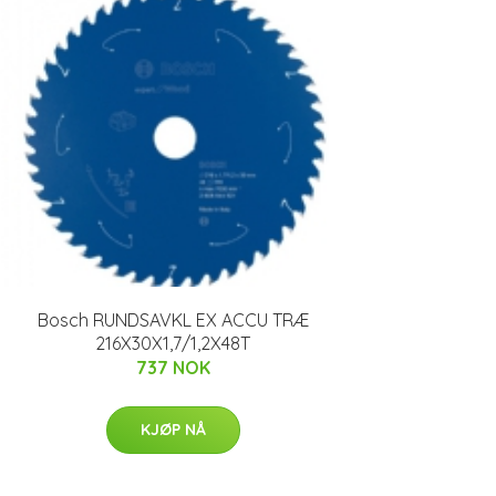
Bosch RUNDSAVKL EX ACCU TRÆ
216X30X1,7/1,2X48T
737 NOK
KJØP NÅ