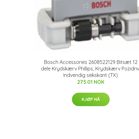
Bosch Accessories 2608522129 Bitsæt 12
dele Krydskærv Phillips, Krydskærv Pozidriv
Indvendig sekskant (TX)
275.01 NOK
KJØP NÅ