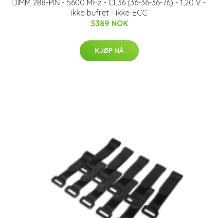
DIMM 288-PIN - 5600 MHz - CL36 (36-36-36-76) - 1,20 V -
ikke bufret - ikke-ECC
5389 NOK
KJØP NÅ