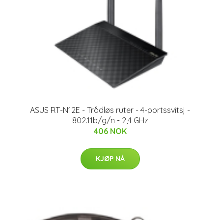
ASUS RT-N12E - Trådløs ruter - 4-portssvitsj -
802.11b/g/n - 2,4 GHz
406 NOK
KJØP NÅ