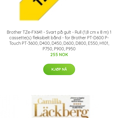
Brother TZe-FX641 - Svart på gult - Rull (1,8 cm x 8 m) 1
cassette(s) fleksibelt bånd - for Brother PT-D600 P-
Touch PT-3600, D400, D450, D600, D800, E550, H101,
P750, P900, P950
255 NOK
KJØP NÅ