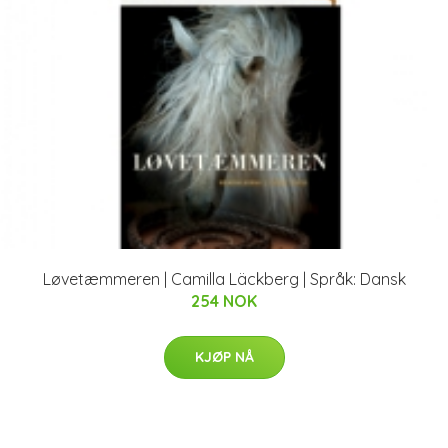
Løvetæmmeren | Camilla Läckberg | Språk: Dansk
254 NOK
KJØP NÅ