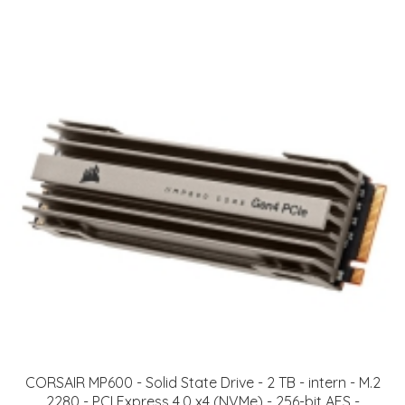
CORSAIR MP600 - Solid State Drive - 2 TB - intern - M.2
2280 - PCI Express 4.0 x4 (NVMe) - 256-bit AES -