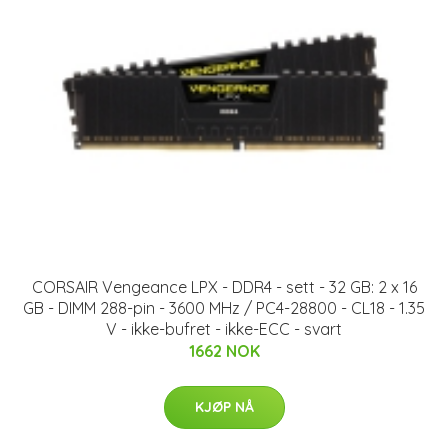
CORSAIR Vengeance LPX - DDR4 - sett - 32 GB: 2 x 16
GB - DIMM 288-pin - 3600 MHz / PC4-28800 - CL18 - 1.35
V - ikke-bufret - ikke-ECC - svart
1662 NOK
KJØP NÅ