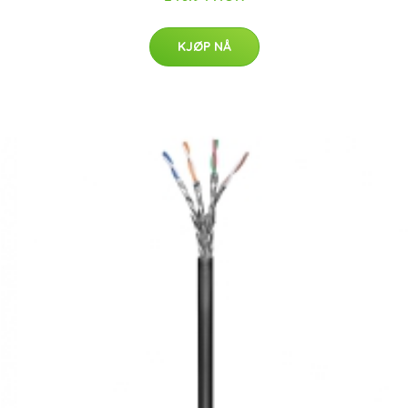
KJØP NÅ