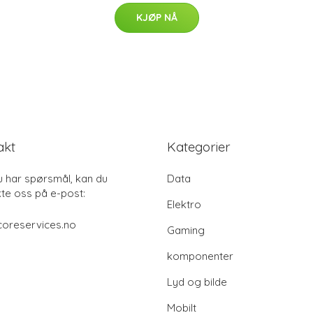
KJØP NÅ
akt
Kategorier
u har spørsmål, kan du
Data
te oss på e-post:
Elektro
coreservices.no
Gaming
komponenter
Lyd og bilde
Mobilt