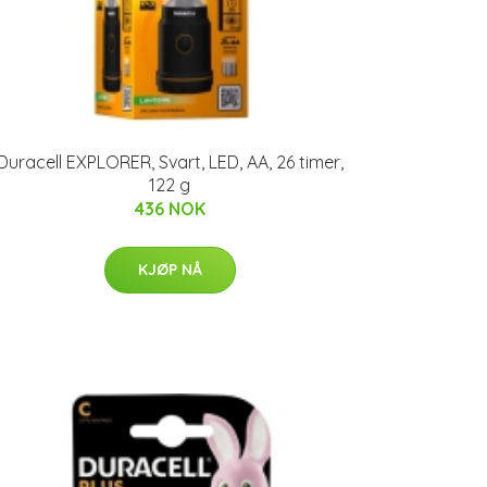
Duracell EXPLORER, Svart, LED, AA, 26 timer,
122 g
436 NOK
KJØP NÅ