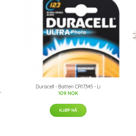
Duracell - Batteri CR17345 - Li
r
109 NOK
KJØP NÅ