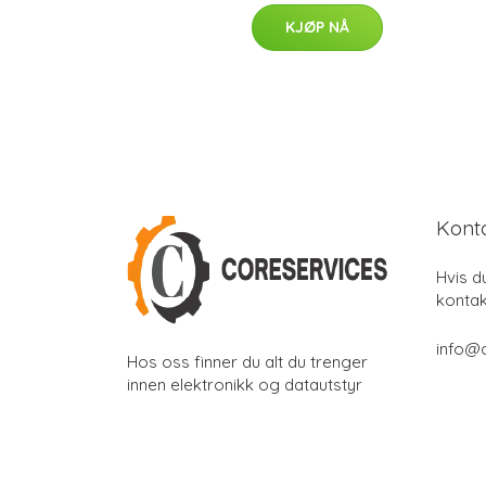
KJØP NÅ
Kont
Hvis d
kontak
info@
Hos oss finner du alt du trenger
innen elektronikk og datautstyr