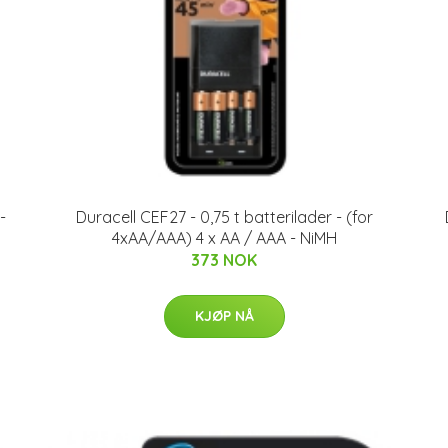
-
Duracell CEF27 - 0,75 t batterilader - (for
4xAA/AAA) 4 x AA / AAA - NiMH
373 NOK
KJØP NÅ