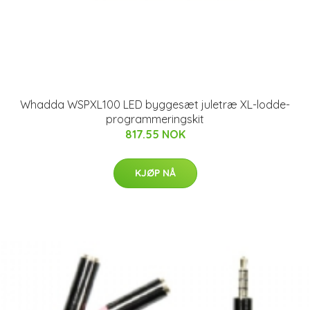
Whadda WSPXL100 LED byggesæt juletræ XL-lodde-
programmeringskit
817.55 NOK
KJØP NÅ