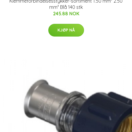
Klemmeforbindelsesstykker-sortiment 1.50 mm² 2.50
mm² Blå 140 stk
245.88 NOK
KJØP NÅ