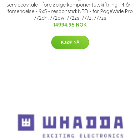
serviceavtale - foreløpige komponentutskiftning - 4 år -
forsendelse - 9x5 - responstid: NBD - for PageWide Pro
772dn, 772dw, 772zs, 777z, 777zs
14994.95 NOK
KJØP NÅ