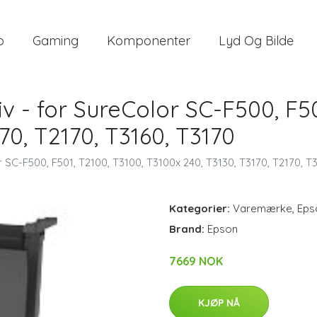
o
Gaming
Komponenter
Lyd Og Bilde
iv - for SureColor SC-F500, F50
70, T2170, T3160, T3170
r SC-F500, F501, T2100, T3100, T3100x 240, T3130, T3170, T2170, T
Kategorier:
Varemærke
,
Eps
Brand:
Epson
7669 NOK
KJØP NÅ