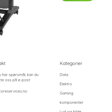
akt
Kategorier
u har spørsmål, kan du
Data
te oss på e-post:
Elektro
coreservices.no
Gaming
komponenter
Lyd og bilde