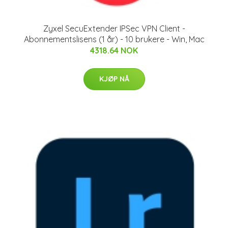
Zyxel SecuExtender IPSec VPN Client -
Abonnementslisens (1 år) - 10 brukere - Win, Mac
4318.64 NOK
KJØP NÅ