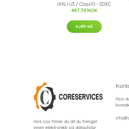
UHS-I U3 / Class10 - SDXC
487.76 NOK
KJØP NÅ
Kont
Hvis d
kontak
info@
Hos oss finner du alt du trenger
innen elektronikk og datautstyr