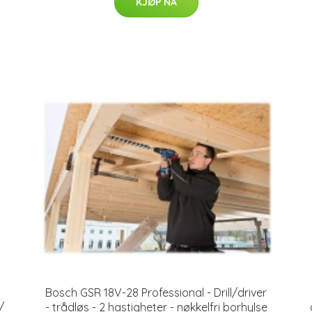
KJØP NÅ
Bosch GSR 18V-28 Professional - Drill/driver
/
- trådløs - 2 hastigheter - nøkkelfri borhylse