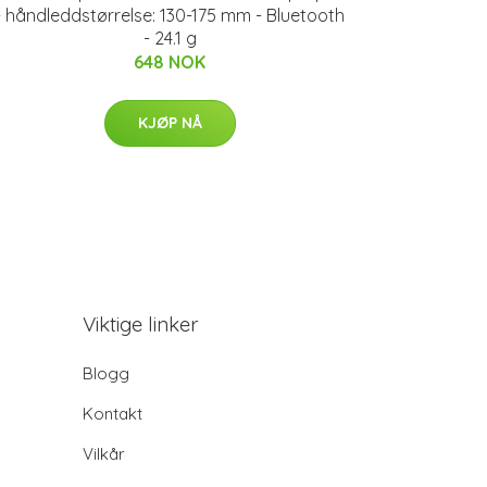
- håndleddstørrelse: 130-175 mm - Bluetooth
- 24.1 g
648 NOK
KJØP NÅ
Viktige linker
Blogg
Kontakt
Vilkår