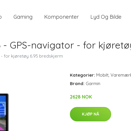
o
Gaming
Komponenter
Lyd Og Bilde
- GPS-navigator - for kjøretø
- for kjøretøy 6.95 bredskjerm
Kategorier:
Mobilt
,
Varemær
Brand:
Garmin
2628 NOK
KJØP NÅ