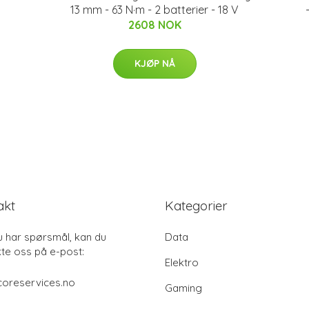
13 mm - 63 N·m - 2 batterier - 18 V
2608 NOK
KJØP NÅ
akt
Kategorier
u har spørsmål, kan du
Data
te oss på e-post:
Elektro
coreservices.no
Gaming