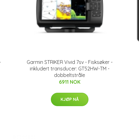
-
Garmin STRIKER Vivid 7sv - Fisksøker -
inkludert transducer: GT52HW-TM -
dobbeltstråle
6911 NOK
KJØP NÅ