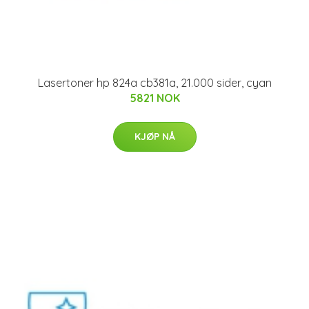
Lasertoner hp 824a cb381a, 21.000 sider, cyan
5821 NOK
KJØP NÅ