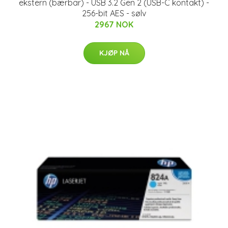
ekstern (bærbar) - USB 3.2 Gen 2 (USB-C kontakt) -
256-bit AES - sølv
2967 NOK
KJØP NÅ