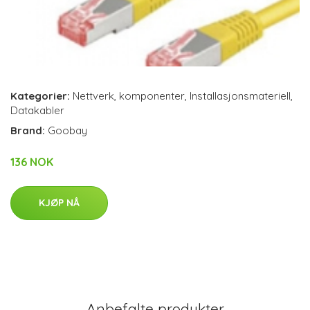
Kategorier:
Nettverk
,
komponenter
,
Installasjonsmateriell
,
Datakabler
Brand:
Goobay
136 NOK
KJØP NÅ
Anbefalte produkter