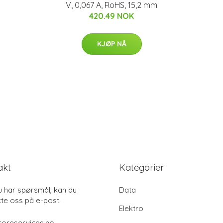
V, 0,067 A, RoHS, 15,2 mm
420.49 NOK
KJØP NÅ
akt
Kategorier
u har spørsmål, kan du
Data
te oss på e-post:
Elektro
coreservices.no