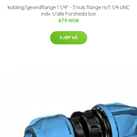
kobling/gevindflange 1 1/4'' - 3 huls flange m/1 1/4 UNC
indv. t/alle Forsheda bor
679 NOK
KJØP NÅ