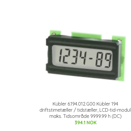
Kübler 6.194.012.G00 Kübler 194
driftstimetæller / tidstæller, LCD-tid-modul
maks. Tidsområde 9999.99 h (DC)
394.1 NOK