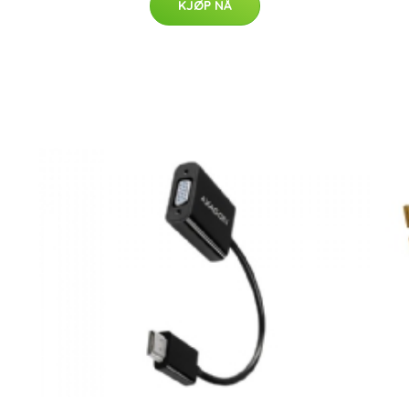
KJØP NÅ