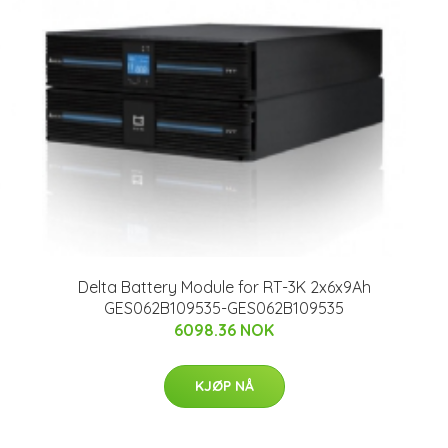
Delta Battery Module for RT-3K 2x6x9Ah
GES062B109535-GES062B109535
6098.36 NOK
KJØP NÅ