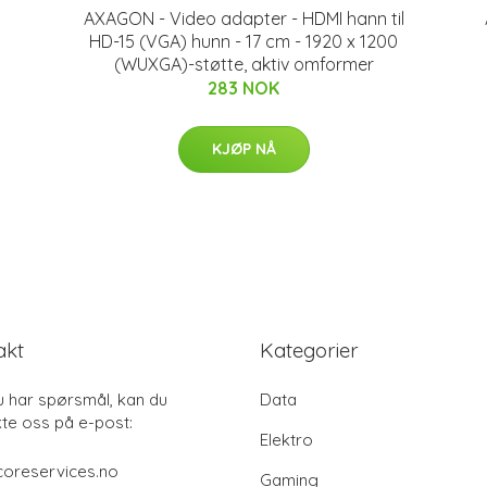
AXAGON - Video adapter - HDMI hann til
HD-15 (VGA) hunn - 17 cm - 1920 x 1200
(WUXGA)-støtte, aktiv omformer
283 NOK
KJØP NÅ
akt
Kategorier
u har spørsmål, kan du
Data
te oss på e-post:
Elektro
coreservices.no
Gaming