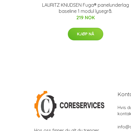
LAURITZ KNUDSEN Fuga® panelunderlag
baseline 1 modul lysegrå.
219 NOK
KJØP NÅ
Kont
Hvis d
kontak
info@
Hos oss finner du alt du trenger