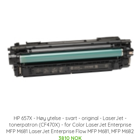
HP 657X - Høy ytelse - svart - original - LaserJet -
tonerpatron (CF470X) - for Color LaserJet Enterprise
MFP M681 LaserJet Enterprise Flow MFP M681, MFP M682
3810 NOK