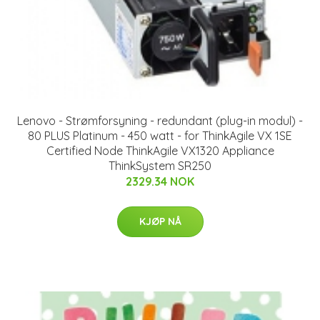
Lenovo - Strømforsyning - redundant (plug-in modul) -
80 PLUS Platinum - 450 watt - for ThinkAgile VX 1SE
Certified Node ThinkAgile VX1320 Appliance
ThinkSystem SR250
2329.34 NOK
KJØP NÅ