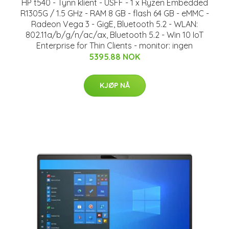
HP t540 - Tynn klient - USFF - 1 x Ryzen Embedded
R1305G / 1.5 GHz - RAM 8 GB - flash 64 GB - eMMC -
Radeon Vega 3 - GigE, Bluetooth 5.2 - WLAN:
802.11a/b/g/n/ac/ax, Bluetooth 5.2 - Win 10 IoT
Enterprise for Thin Clients - monitor: ingen
5395.88 NOK
KJØP NÅ