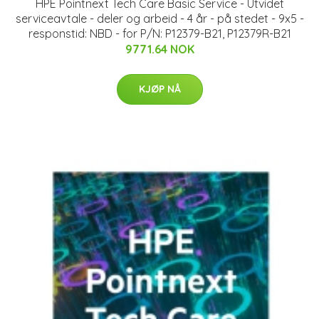
HPE Pointnext Tech Care Basic Service - Utvidet
serviceavtale - deler og arbeid - 4 år - på stedet - 9x5 -
responstid: NBD - for P/N: P12379-B21, P12379R-B21
9771.64 NOK
KJØP NÅ