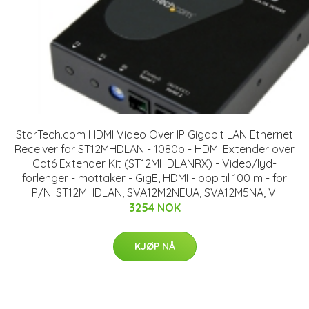
StarTech.com HDMI Video Over IP Gigabit LAN Ethernet
Receiver for ST12MHDLAN - 1080p - HDMI Extender over
Cat6 Extender Kit (ST12MHDLANRX) - Video/lyd-
forlenger - mottaker - GigE, HDMI - opp til 100 m - for
P/N: ST12MHDLAN, SVA12M2NEUA, SVA12M5NA, VI
3254 NOK
KJØP NÅ