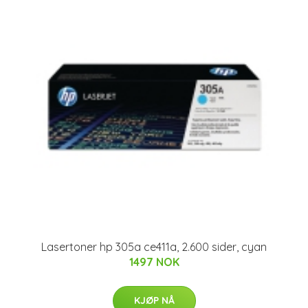
Lasertoner hp 305a ce411a, 2.600 sider, cyan
1497 NOK
KJØP NÅ