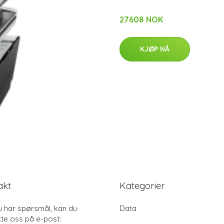
27608 NOK
KJØP NÅ
akt
Kategorier
u har spørsmål, kan du
Data
te oss på e-post: