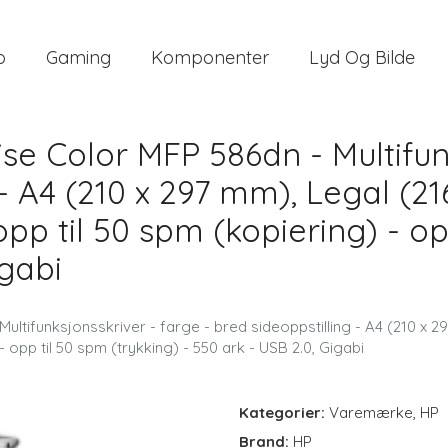
o
Gaming
Komponenter
Lyd Og Bilde
e Color MFP 586dn - Multifunk
 - A4 (210 x 297 mm), Legal (21
pp til 50 spm (kopiering) - op
igabi
tifunksjonsskriver - farge - bred sideoppstilling - A4 (210 x 29
 opp til 50 spm (trykking) - 550 ark - USB 2.0, Gigabi
Kategorier:
Varemærke
,
HP
Brand:
HP