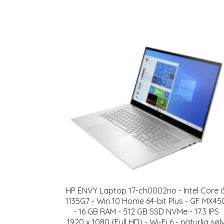
HP ENVY Laptop 17-ch0002no - Intel Core i
1135G7 - Win 10 Home 64-bit Plus - GF MX45
- 16 GB RAM - 512 GB SSD NVMe - 17.3 IPS
1920 x 1080 (Full HD) - Wi-Fi 6 - naturlig søl