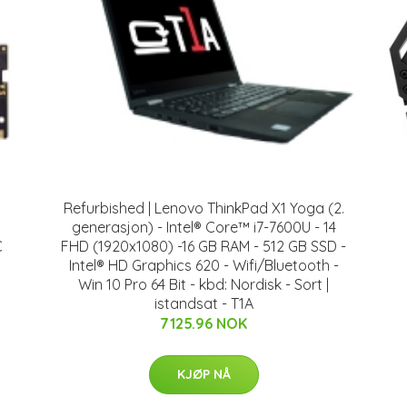
Refurbished | Lenovo ThinkPad X1 Yoga (2.
generasjon) - Intel® Core™ i7-7600U - 14
C
FHD (1920x1080) -16 GB RAM - 512 GB SSD -
Intel® HD Graphics 620 - Wifi/Bluetooth -
Win 10 Pro 64 Bit - kbd: Nordisk - Sort |
istandsat - T1A
7125.96 NOK
KJØP NÅ