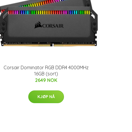
Corsair Dominator RGB DDR4 4000MHz
16GB (sort)
2649 NOK
KJØP NÅ