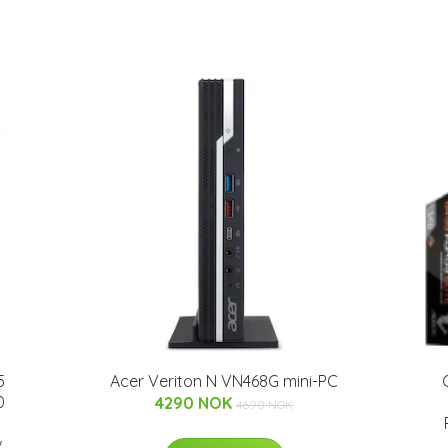
5
Acer Veriton N VN468G mini-PC
0
4290 NOK
4690 NOK
v