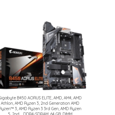
Gigabyte B450 AORUS ELITE, AMD, AM4, AMD
Athlon, AMD Ryzen 3, 2nd Generation AMD
Ryzen™ 3, AMD Ryzen 3 3rd Gen, AMD Ryzen
5, 2nd..., DDR4-SDRAM, 64 GB, DIMM