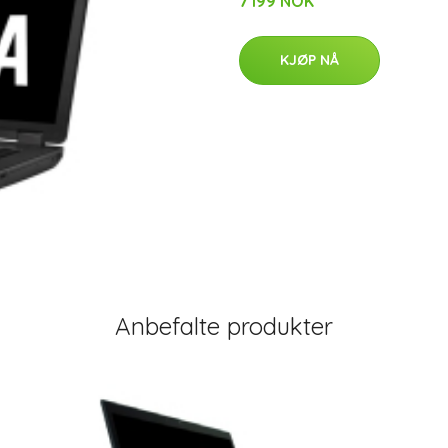
7199 NOK
KJØP NÅ
Anbefalte produkter