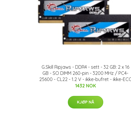
G.Skill Ripjaws - DDR4 - sett - 32 GB: 2 x 16
GB - SO DIMM 260-pin - 3200 MHz / PC4-
25600 - CL22 - 1.2 V - ikke-bufret - ikke-EC
1432 NOK
KJØP NÅ