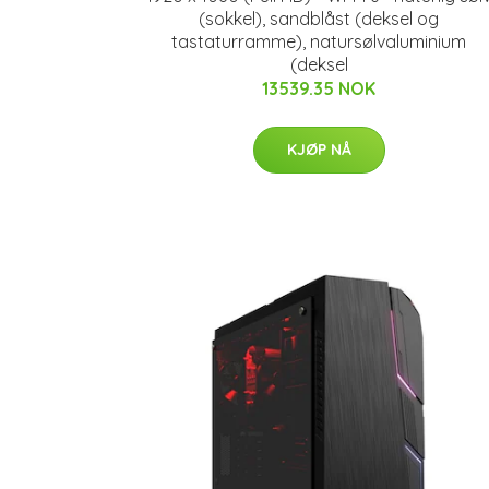
(sokkel), sandblåst (deksel og
tastaturramme), natursølvaluminium
(deksel
13539.35 NOK
KJØP NÅ