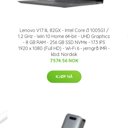
Lenovo V17 IIL 82GX - Intel Core i3 1005G1 /
1.2 GHz - Win 10 Home 64-bit - UHD Graphics
- 8 GB RAM - 256 GB SSD NVMe - 17.3 IPS
1920 x 1080 (Full HD) - Wi-Fi 6 - jerngrå IMR -
kbd: Nordisk
7574.56 NOK
KJØP NÅ