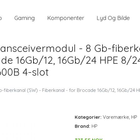
o
Gaming
Komponenter
Lyd Og Bilde
ransceivermodul - 8 Gb-fiberk
ade 16Gb/12, 16Gb/24 HPE 8/24
00B 4-slot
b-fiberkanal (SW) - Fiberkanal - for Brocade 16Gb/12, 16Gb/24 
Kategorier:
Varemærke
,
HP
Brand:
HP