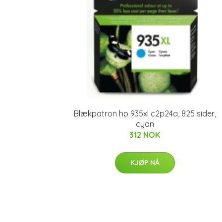
Blækpatron hp 935xl c2p24a, 825 sider,
cyan
312 NOK
KJØP NÅ