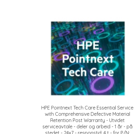
HPE Pointnext Tech Care Essential Service
with Comprehensive Defective Material
Retention Post Warranty - Utvidet
serviceavtale - deler og arbeid - 1 år - på
stedet - 24x7 - responstid: 4 t - for P/N: