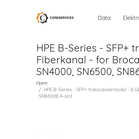
Data
Elektr
HPE B-Series - SFP+ t
Fiberkanal - for Broc
SN4000, SN6500, SN86
Hjem
HPE B-Series - SFP+ transceivermodul - 8 G
SN8600B 4-slot