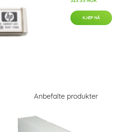
323.55 NOK
KJØP NÅ
Anbefalte produkter