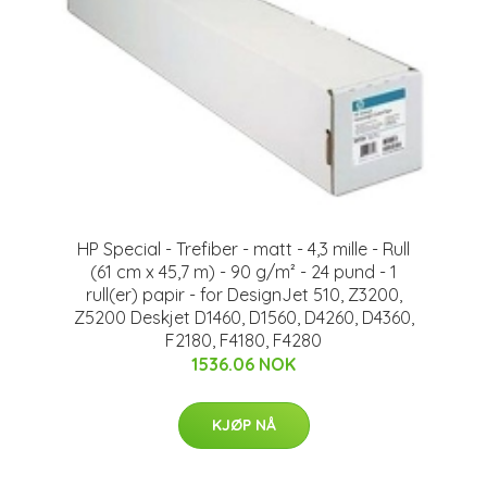
HP Special - Trefiber - matt - 4,3 mille - Rull
(61 cm x 45,7 m) - 90 g/m² - 24 pund - 1
rull(er) papir - for DesignJet 510, Z3200,
Z5200 Deskjet D1460, D1560, D4260, D4360,
F2180, F4180, F4280
1536.06 NOK
KJØP NÅ