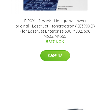
HP 90X - 2-pack - Høy ytelse - svart -
original - LaserJet - tonerpatron (CE390XD)
- for LaserJet Enterprise 600 M602, 600
M603, M4555
5817 NOK
KJØP NÅ