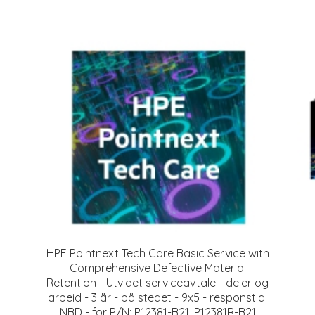
HPE Pointnext Tech Care Basic Service with
Comprehensive Defective Material
Retention - Utvidet serviceavtale - deler og
arbeid - 3 år - på stedet - 9x5 - responstid:
NBD - for P/N: P12381-B21, P12381R-B21