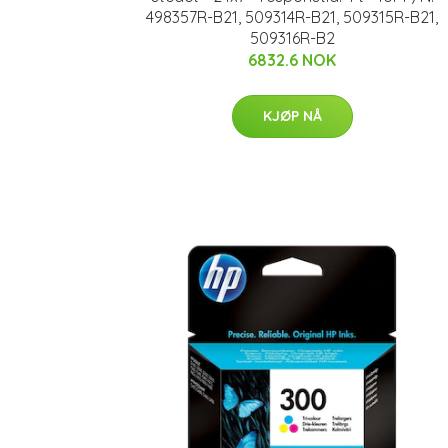
498357R-B21, 509314R-B21, 509315R-B21,
509316R-B2
6832.6 NOK
KJØP NÅ