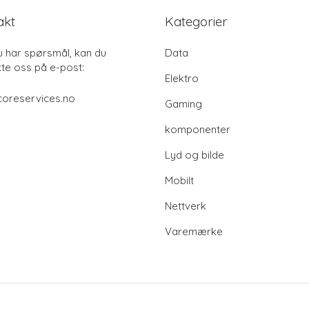
akt
Kategorier
u har spørsmål, kan du
Data
te oss på e-post:
Elektro
coreservices.no
Gaming
komponenter
Lyd og bilde
Mobilt
Nettverk
Varemærke
© 2026 Coreservices