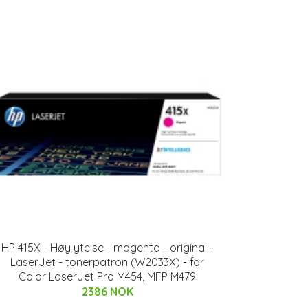
HP 415X - Høy ytelse - magenta - original -
LaserJet - tonerpatron (W2033X) - for
Color LaserJet Pro M454, MFP M479
2386 NOK