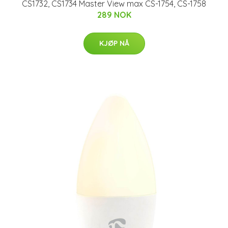
CS1732, CS1734 Master View max CS-1754, CS-1758
289 NOK
KJØP NÅ