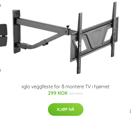
iiglo veggfeste for å montere TV i hjørnet
299 NOK
549 NOK
KJØP NÅ