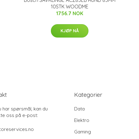
10STK WOODME
1756.7 NOK
KJØP NÅ
akt
Kategorier
u har spørsmål, kan du
Data
te oss på e-post:
Elektro
coreservices.no
Gaming