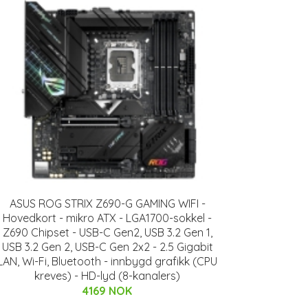
ASUS ROG STRIX Z690-G GAMING WIFI -
Hovedkort - mikro ATX - LGA1700-sokkel -
Z690 Chipset - USB-C Gen2, USB 3.2 Gen 1,
USB 3.2 Gen 2, USB-C Gen 2x2 - 2.5 Gigabit
LAN, Wi-Fi, Bluetooth - innbygd grafikk (CPU
kreves) - HD-lyd (8-kanalers)
4169 NOK