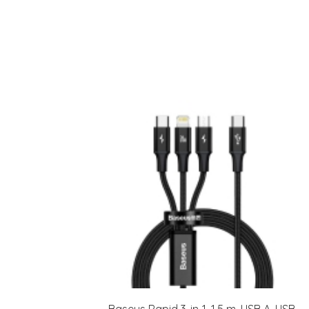
Baseus Rapid 3-in-1, 1,5 m, USB A, USB