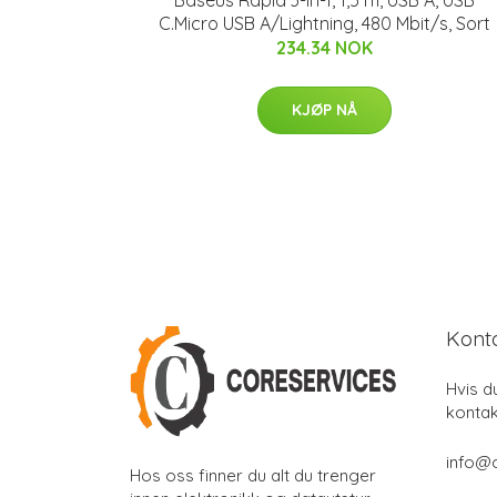
C.Micro USB A/Lightning, 480 Mbit/s, Sort
234.34 NOK
KJØP NÅ
Kont
Hvis d
kontak
info@
Hos oss finner du alt du trenger