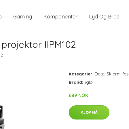
o
Gaming
Komponenter
Lyd Og Bilde
 projektor IIPM102
02
Kategorier:
Data
,
Skjerm-fes
Brand:
iiglo
689 NOK
KJØP NÅ