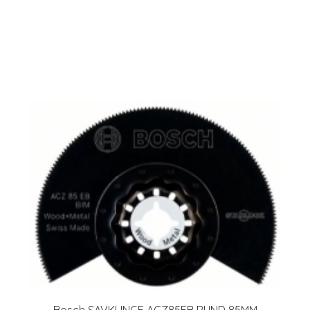
Bosch SAVKLINGE ACZ85EB RUND 85MM