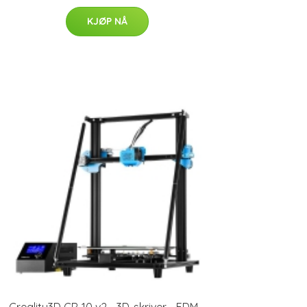
KJØP NÅ
Creality3D CR-10 v2 - 3D-skriver - FDM -