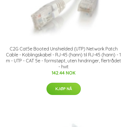
C2G Cat5e Booted Unshielded (UTP) Network Patch
Cable - Koblingskabel - RJ-45 (hann) til RJ-45 (hann) - 1
m - UTP - CAT 5e - formstøpt, uten hindringer, flertrådet
- hvit
142.44 NOK
KJØP NÅ