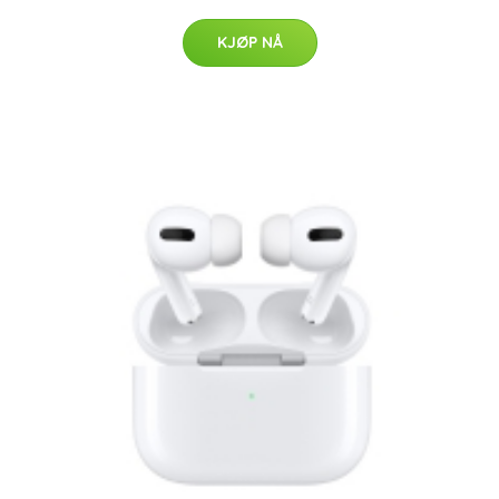
KJØP NÅ