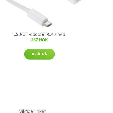
USB-C™-adapter RJ45, hvid
267 NOK
KJØP NÅ
Viktige linker