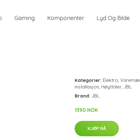
o
Gaming
Komponenter
Lyd Og Bilde
Kategorier:
Elektro
,
Varemæ
installasjon
,
Høyttaler
,
JBL
Brand:
JBL
1390 NOK
KJØP NÅ