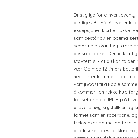
Dristig lyd for ethvert eventyr 
dristige JBL Flip 6 leverer kr
eksepsjonell klarhet takket v
som består av en optimaliser
separate diskanthøyttalere 
bassradiatorer. Denne kraftig
støvtett, slik at du kan ta den
vær. Og med 12 timers batteril
ned – eller kommer opp – uan
PartyBoost til å koble sammen
6 kommer i en rekke kule farg
fortsetter med JBL Flip 6 tove
å levere høy, krystallklar og k
formet som en racerbane, og 
frekvenser og mellomtone, me
produserer presise, klare høy