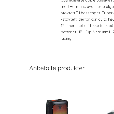
optimaliserte doble passive ra
med Harmans avanserte algori
støvtett Til bassenget. Til par
-støvtett, derfor kan du ta h
12 timers spilletid Ikke tenk p
batteriet. JBL Flip 6 har inntil 
lading.
Anbefalte produkter