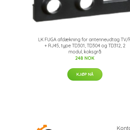
LK FUGA afdækning for antenneudtag TV/
+ RJ45, type TD301, TD304 og TD312, 2
modul, koksgrå
248 NOK
KJØP NÅ
Kont