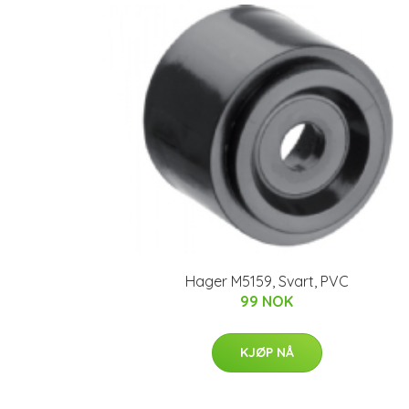
Hager M5159, Svart, PVC
99 NOK
KJØP NÅ