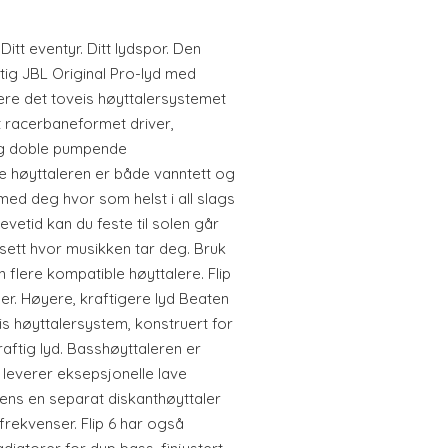
Ditt eventyr. Ditt lydspor. Den
aftig JBL Original Pro-lyd med
ære det toveis høyttalersystemet
t racerbaneformet driver,
og doble pumpende
e høyttaleren er både vanntett og
 med deg hvor som helst i all slags
evetid kan du feste til solen går
sett hvor musikken tar deg. Bruk
 flere kompatible høyttalere. Flip
er. Høyere, kraftigere lyd Beaten
is høyttalersystem, konstruert for
raftig lyd. Basshøyttaleren er
leverer eksepsjonelle lave
ns en separat diskanthøyttaler
frekvenser. Flip 6 har også