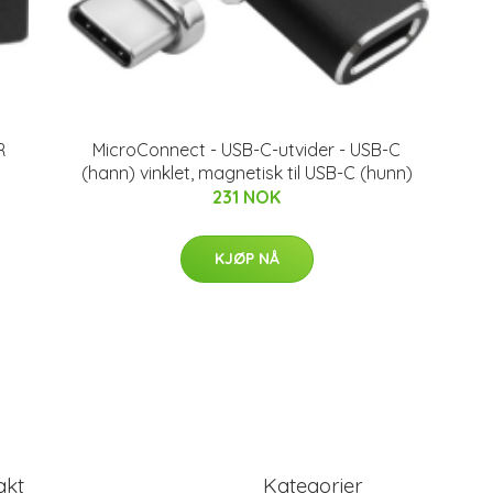
R
MicroConnect - USB-C-utvider - USB-C
(hann) vinklet, magnetisk til USB-C (hunn)
231 NOK
KJØP NÅ
akt
Kategorier