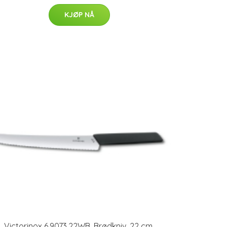
KJØP NÅ
Victorinox 6.9073.22WB, Brødkniv, 22 cm,