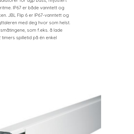
diatorer for dyp bass, finjustert
tme. IP67 er både vanntett og
ken. JBL Flip 6 er IP67-vanntett og
øyttaleren med deg hvor som helst.
å småtingene, som f.eks. å lade
12 timers spilletid på én enkel