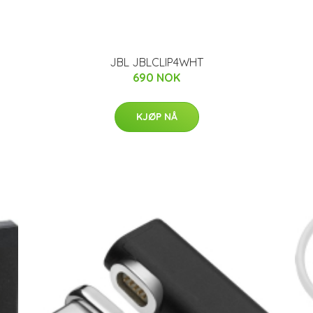
JBL JBLCLIP4WHT
690 NOK
KJØP NÅ